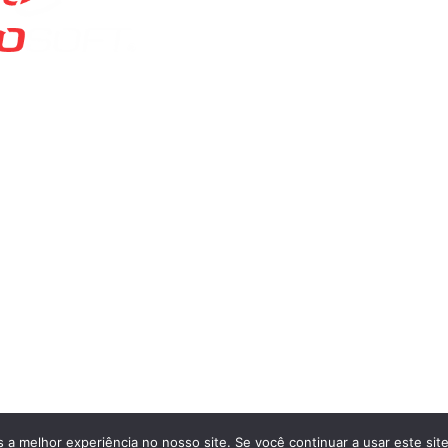
0800 715 4444
Clientes
Contato
© 2023 - All rights reserved.
P
 a melhor experiência no nosso site. Se você continuar a usar este sit