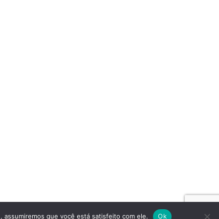
owered by Vuno
e, assumiremos que você está satisfeito com ele.
Ok