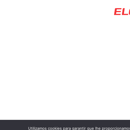
contato@elosoft.com.br
Home
Sobre Nós
Blog
Política de Privacidade
Utilizamos cookies para garantir que lhe proporcionamos