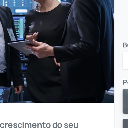
B
P
6
9
 crescimento do seu