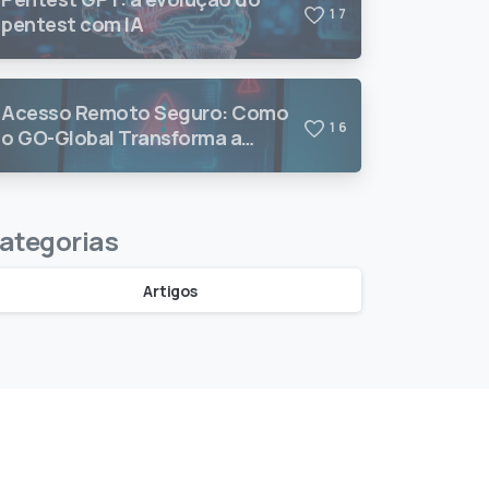
1
7
pentest com IA
Acesso Remoto Seguro: Como
1
6
o GO-Global Transforma a
Produtividade e a Segurança
das Equipes
ategorias
Artigos