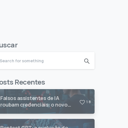
uscar
osts Recentes
Falsos assistentes de IA
1
8
roubam credenciais: o novo
risco para desenvolvedores
Pentest GPT: a evolução do