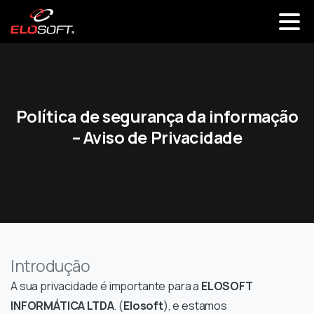
Política
de
segurança
da
informação
–
Aviso
de
Privacidade
Introdução
A sua privacidade é importante para a
ELOSOFT
INFORMÁTICA LTDA
. (
Elosoft
), e estamos