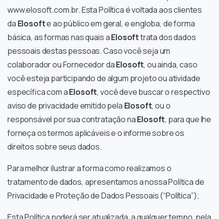
www.elosoft.com.br. Esta Política é voltada aos clientes
da
Elosoft
e ao público em geral, e engloba, de forma
básica, as formas nas quais a
Elosoft
trata dos dados
pessoais destas pessoas. Caso você seja um
colaborador ou Fornecedor da
Elosoft
, ou ainda, caso
você esteja participando de algum projeto ou atividade
específica com a
Elosoft
, você deve buscar o respectivo
aviso de privacidade emitido pela
Elosoft
, ou o
responsável por sua contratação na
Elosoft
, para que lhe
forneça os termos aplicáveis e o informe sobre os
direitos sobre seus dados.
Para melhor ilustrar a forma como realizamos o
tratamento de dados, apresentamos a nossa Política de
Privacidade e Proteção de Dados Pessoais (“Política”);
Esta Política poderá ser atualizada, a qualquer tempo, pela